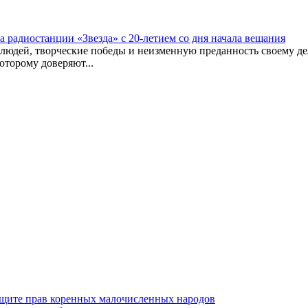
а радиостанции «Звезда» с 20-летием со дня начала вещания
 людей, творческие победы и неизменную преданность своему дел
оторому доверяют...
щите прав коренных малочисленных народов