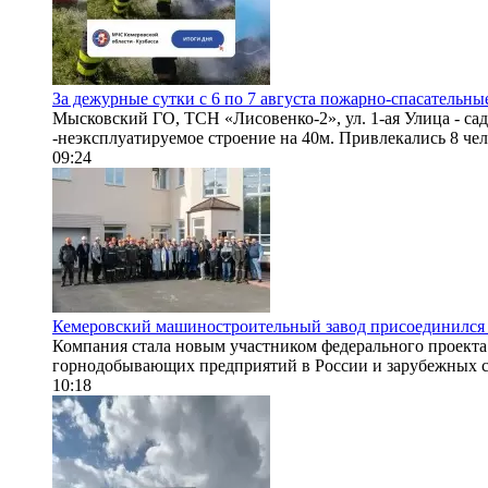
За дежурные сутки с 6 по 7 августа пожарно-спасательн
Мысковский ГО, ТСН «Лисовенко-2», ул. 1-ая Улица - сад
-неэксплуатируемое строение на 40м. Привлекались 8 чел
09:24
Кемеровский машиностроительный завод присоединился 
Компания стала новым участником федерального проекта 
горнодобывающих предприятий в России и зарубежных стр
10:18