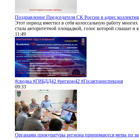
Поздравление Председателя СК России в адрес коллектив
Этот период вместил в себя колоссальную работу многих
стала авторитетной площадкой, голос которой слышат и к
11:49
#сводка #ГИБДД42 #регион42 #Госавтоинспекция
09:33
Органами прокуратуры региона принимаются меры по за