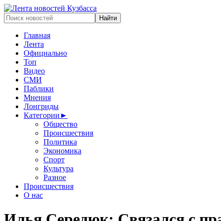
Главная
Лента
Официально
Топ
Видео
СМИ
Паблики
Мнения
Лонгриды
Категории
►
Общество
Происшествия
Политика
Экономика
Спорт
Культура
Разное
Происшествия
О нас
Илья Середюк: Связался с пр