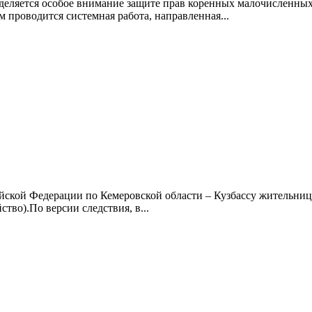
уделяется особое внимание защите прав коренных малочисленны
проводится системная работа, направленная...
йской Федерации по Кемеровской области – Кузбассу жительни
тво).По версии следствия, в...