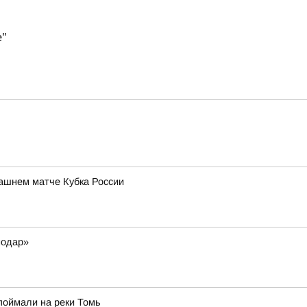
е"
ашнем матче Кубка России
нодар»
 поймали на реки Томь