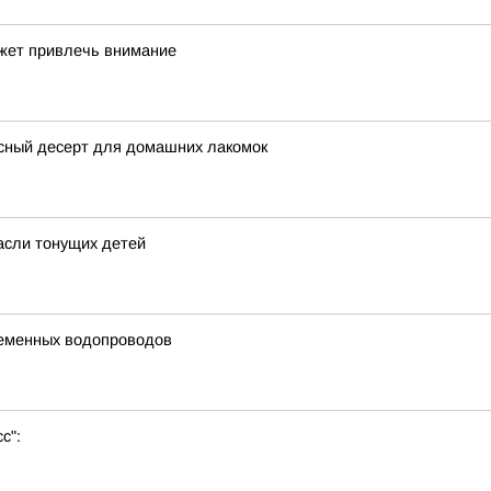
ожет привлечь внимание
усный десерт для домашних лакомок
пасли тонущих детей
ременных водопроводов
с":