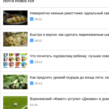
ЛЕНТА НОВОСТЕЙ
Невероятно нежные рикоттники: идеальный зав
05:11
Быстро и вкусно: как сделать маринованные ша
04:11
Что почитать годовалому ребенку: лучшие сов
03:12
Как продлить урожай огурцов до конца лета: с
02:12
Воронежский «Факел» уступил «Динамо» в дом
01:19