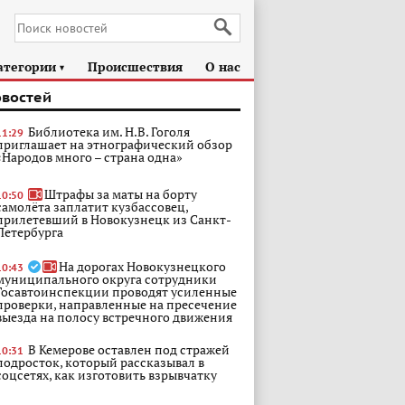
атегории
Происшествия
О нас
►
овостей
Библиотека им. Н.В. Гоголя
11:29
приглашает на этнографический обзор
«Народов много – страна одна»
Штрафы за маты на борту
10:50
самолёта заплатит кузбассовец,
прилетевший в Новокузнецк из Санкт-
Петербурга
На дорогах Новокузнецкого
10:43
муниципального округа сотрудники
Госавтоинспекции проводят усиленные
проверки, направленные на пресечение
выезда на полосу встречного движения
В Кемерове оставлен под стражей
10:31
подросток, который рассказывал в
соцсетях, как изготовить взрывчатку