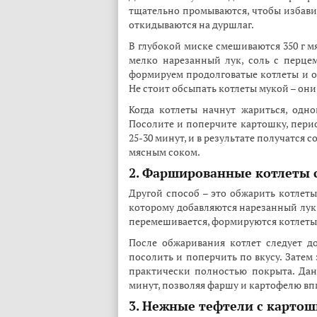
тщательно промываются, чтобы избави
откидываются на дуршлаг.
В глубокой миске смешиваются 350 г м
мелко нарезанный лук, соль с перце
формируем продолговатые котлеты и о
Не стоит обсыпать котлеты мукой – они
Когда котлеты начнут жариться, одн
Посолите и поперчите картошку, пери
25-30 минут, и в результате получатся
мясным соком.
2. Фаршированные котлеты с
Другой способ – это обжарить котлеты
которому добавляются нарезанный лук 
перемешивается, формируются котлеты,
После обжаривания котлет следует до
посолить и поперчить по вкусу. Затем
практически полностью покрыта. Дан
минут, позволяя фаршу и картофелю впи
3. Нежные тефтели с картош