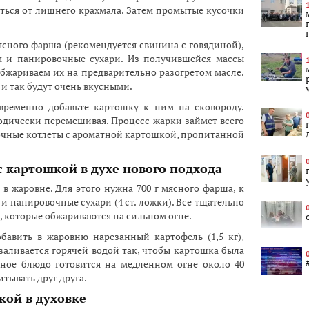
ться от лишнего крахмала. Затем промытые кусочки
ясного фарша (рекомендуется свинина с говядиной),
м и панировочные сухари. Из получившейся массы
бжариваем их на предварительно разогретом масле.
 и так будут очень вкусными.
овременно добавьте картошку к ним на сковороду.
одически перемешивая. Процесс жарки займет всего
 сочные котлеты с ароматной картошкой, пропитанной
 картошкой в духе нового подхода
 в жаровне. Для этого нужна 700 г мясного фарша, к
и панировочные сухари (4 ст. ложки). Все тщательно
 которые обжариваются на сильном огне.
бавить в жаровню нарезанный картофель (1,5 кг),
 заливается горячей водой так, чтобы картошка была
ное блюдо готовится на медленном огне около 40
тывать друг друга.
кой в духовке