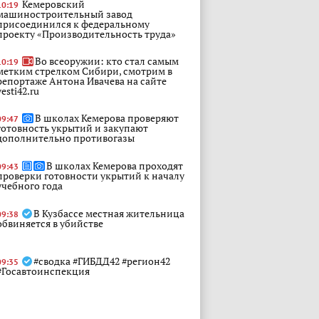
Кемеровский
10:19
машиностроительный завод
присоединился к федеральному
проекту «Производительность труда»
Во всеоружии: кто стал самым
10:19
метким стрелком Сибири, смотрим в
репортаже Антона Ивачева на сайте
vesti42.ru
В школах Кемерова проверяют
09:47
готовность укрытий и закупают
дополнительно противогазы
В школах Кемерова проходят
09:43
проверки готовности укрытий к началу
учебного года
В Кузбассе местная жительница
09:38
обвиняется в убийстве
#сводка #ГИБДД42 #регион42
09:35
#Госавтоинспекция
Илья Середюк: Держу на
09:32
личном контроле отработку