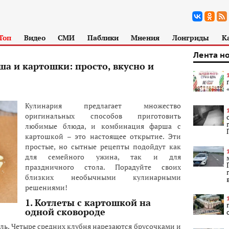
Топ
Видео
СМИ
Паблики
Мнения
Лонгриды
К
Лента н
ша и картошки: просто, вкусно и
Кулинария предлагает множество
оригинальных способов приготовить
любимые блюда, и комбинация фарша с
картошкой – это настоящее открытие. Эти
простые, но сытные рецепты подойдут как
для семейного ужина, так и для
праздничного стола. Порадуйте своих
близких необычными кулинарными
решениями!
1. Котлеты с картошкой на
одной сковороде
ль. Четыре средних клубня нарезаются брусочками и