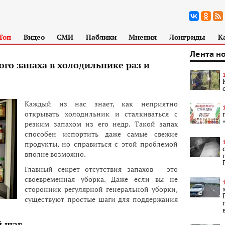
Топ
Видео
СМИ
Паблики
Мнения
Лонгриды
К
Лента н
ого запаха в холодильнике раз и
Каждый из нас знает, как неприятно
открывать холодильник и сталкиваться с
резким запахом из его недр. Такой запах
способен испортить даже самые свежие
продукты, но справиться с этой проблемой
вполне возможно.
Главный секрет отсутствия запахов – это
своевременная уборка. Даже если вы не
сторонник регулярной генеральной уборки,
существуют простые шаги для поддержания
й шаг