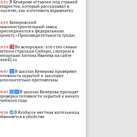
В Кемерове оставлен под стражей
10:31
подросток, который рассказывал в
соцсетях, как изготовить взрывчатку
Кемеровский
10:19
машиностроительный завод
присоединился к федеральному
проекту «Производительность труда»
Во всеоружии: кто стал самым
10:19
метким стрелком Сибири, смотрим в
репортаже Антона Ивачева на сайте
vesti42.ru
В школах Кемерова проверяют
09:47
готовность укрытий и закупают
дополнительно противогазы
В школах Кемерова проходят
09:43
проверки готовности укрытий к началу
учебного года
В Кузбассе местная жительница
09:38
обвиняется в убийстве
#сводка #ГИБДД42 #регион42
09:35
#Госавтоинспекция