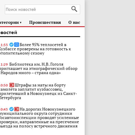
атегории
Происшествия
О нас
►
овостей
Более 95% теплосетей в
11:33
Кузбассе проверены на готовность к
отопительному сезону
Библиотека им. Н.В. Гоголя
11:29
приглашает на этнографический обзор
«Народов много – страна одна»
Штрафы за маты на борту
10:50
самолёта заплатит кузбассовец,
прилетевший в Новокузнецк из Санкт-
Петербурга
На дорогах Новокузнецкого
10:43
муниципального округа сотрудники
Госавтоинспекции проводят усиленные
проверки, направленные на пресечение
выезда на полосу встречного движения