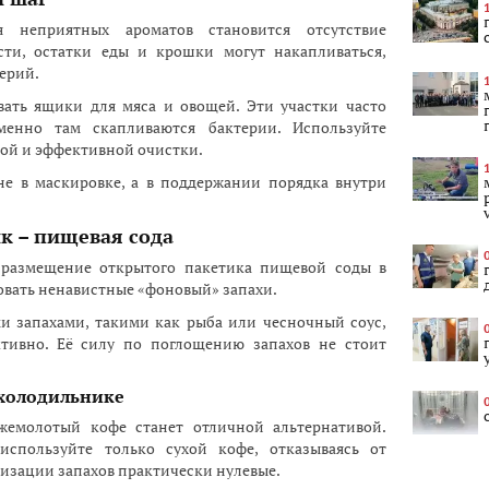
 неприятных ароматов становится отсутствие
сти, остатки еды и крошки могут накапливаться,
терий.
ать ящики для мяса и овощей. Эти участки часто
менно там скапливаются бактерии. Используйте
ой и эффективной очистки.
не в маскировке, а в поддержании порядка внутри
 – пищевая сода
размещение открытого пакетика пищевой соды в
овать ненавистные «фоновый» запахи.
и запахами, такими как рыба или чесночный соус,
ктивно. Её силу по поглощению запахов не стоит
 холодильнике
ежемолотый кофе станет отличной альтернативой.
используйте только сухой кофе, отказываясь от
лизации запахов практически нулевые.