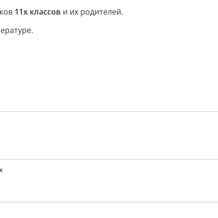
иков
11х классов
и их родителей.
ературе.
х