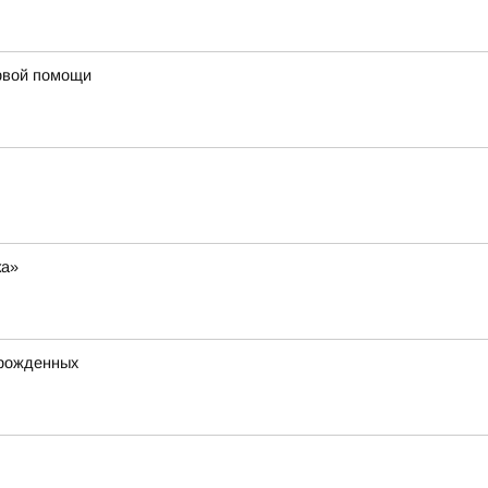
ервой помощи
ка»
орожденных