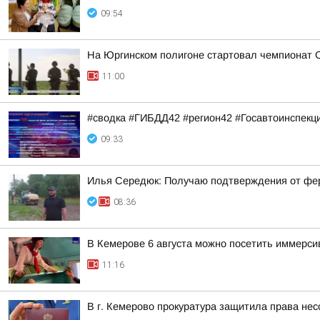
09:54
На Юргинском полигоне стартовал чемпионат 
11:00
#сводка #ГИБДД42 #регион42 #Госавтоинспекц
09:33
Илья Середюк: Получаю подтверждения от ферм
08:36
В Кемерове 6 августа можно посетить иммерс
11:16
В г. Кемерово прокуратура защитила права не