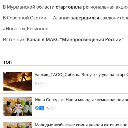
В Мурманской области
стартовала
региональная акция
В Северной Осетии — Алании
завершился
заключитель
#Новости_Регионов
Источник:
Канал в МАКС "Минпросвещения России"
ТОП
#архив_ТАСС_Сибирь. Выпуск чугуна на второ
08:57
Илья Середюк: Наши молодые семьи начали ак
09:36
Молодые кузбасские семьи начали активно по