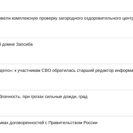
ели комплексную проверку загородного оздоровительного центр
й домне Запсиба
 дело»: к участникам СВО обратилась старший редактор инфор
блачность, при грозах сильные дожди, град
амках договоренностей с Правительством России