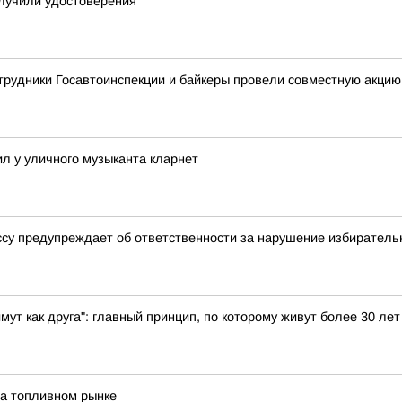
олучили удостоверения
трудники Госавтоинспекции и байкеры провели совместную акцию
л у уличного музыканта кларнет
ссу предупреждает об ответственности за нарушение избиратель
имут как друга": главный принцип, по которому живут более 30 
на топливном рынке