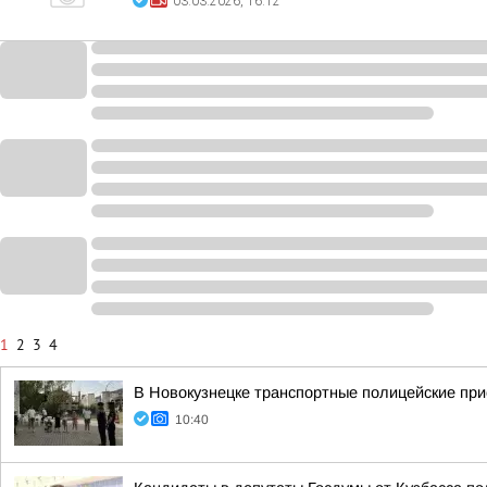
03.03.2026, 16:12
1
2
3
4
В Новокузнецке транспортные полицейские при
10:40