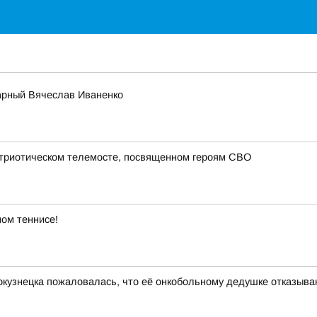
арный Вячеслав Иваненко
атриотическом телемосте, посвященном героям СВО
ом теннисе!
кузнецка пожаловалась, что её онкобольному дедушке отказыв