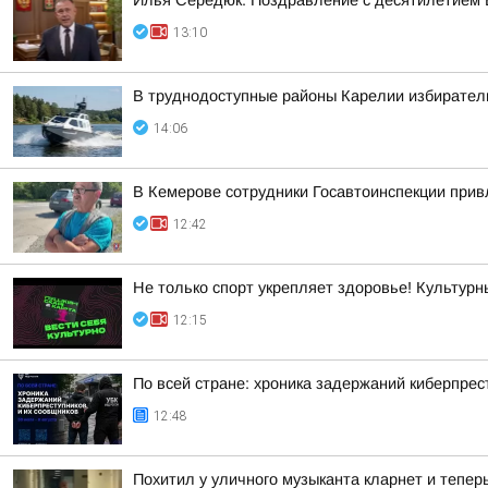
Илья Середюк: Поздравление с десятилетием 
13:10
В труднодоступные районы Карелии избирател
14:06
В Кемерове сотрудники Госавтоинспекции прив
12:42
Не только спорт укрепляет здоровье! Культурн
12:15
По всей стране: хроника задержаний киберпрес
12:48
Похитил у уличного музыканта кларнет и тепер