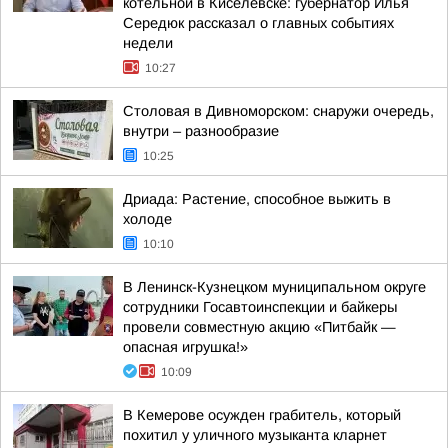
котельной в Киселевске: губернатор Илья
Середюк рассказал о главных событиях
недели
10:27
Столовая в Дивноморском: снаружи очередь,
внутри – разнообразие
10:25
Дриада: Растение, способное выжить в
холоде
10:10
В Ленинск-Кузнецком муниципальном округе
сотрудники Госавтоинспекции и байкеры
провели совместную акцию «Питбайк —
опасная игрушка!»
10:09
В Кемерове осужден грабитель, который
похитил у уличного музыканта кларнет