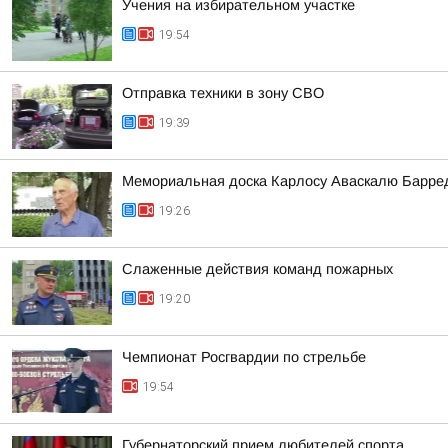
Учения на избирательном участке
19:54
Отправка техники в зону СВО
19:39
Мемориальная доска Карлосу Аваскалю Барре
19:26
Слаженные действия команд пожарных
19:20
Чемпионат Росгвардии по стрельбе
19:54
Губернаторский прием любителей спорта