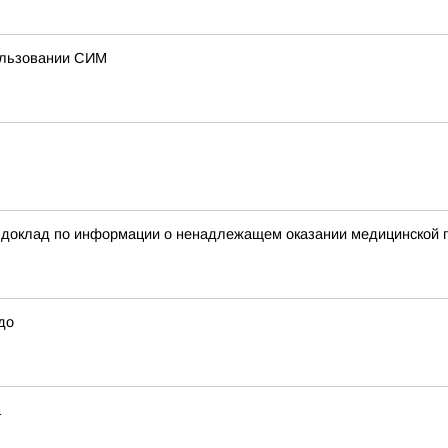
ользовании СИМ
 доклад по информации о ненадлежащем оказании медицинской п
до
а