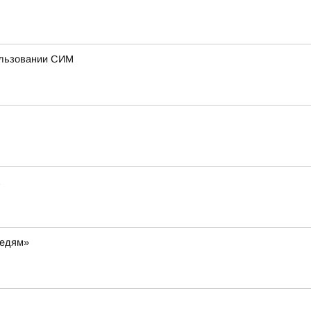
ользовании СИМ
ведям»