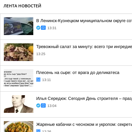
ЛЕНТА НОВОСТЕЙ
В Ленинск-Кузнецком муниципальном округе со
13:31
Тревожный салат за минуту: всего три ингредие
13:25
Плесень на сыре: от врага до деликатеса
13:11
Илья Середюк: Сегодня День строителя – празд
13:04
Жареные кабачки с чесноком и укропом: секрет
12:26