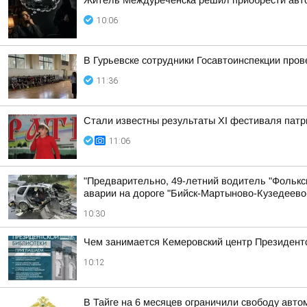
Житель Междуреченска решил приобрести авт
10:06
В Гурьевске сотрудники Госавтоинспекции про
11:36
Стали известны результаты XI фестиваля патр
11:06
"Предварительно, 49-летний водитель "Фольксв
аварии на дороге "Бийск-Мартыново-Кузедеево
10:30
Чем занимается Кемеровский центр Президентс
10:12
В Тайге на 6 месяцев ограничили свободу авто