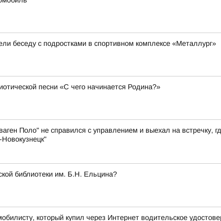
омобиль
вели беседу с подростками в спортивном комплексе «Металлург»
иотической песни «С чего начинается Родина?»
аген Поло" не справился с управлением и выехал на встречку, г
-Новокузнецк"
кой библиотеки им. Б.Н. Ельцина?
мобилисту, который купил через Интернет водительское удостов