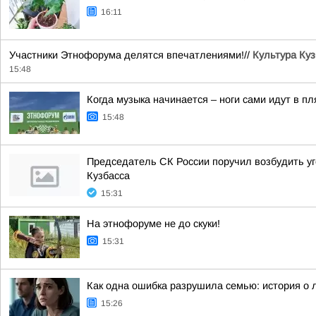
16:11
Участники Этнофорума делятся впечатлениями!//
Культура Куз
15:48
Когда музыка начинается – ноги сами идут в пл
15:48
Председатель СК России поручил возбудить у
Кузбасса
15:31
На этнофоруме не до скуки!
15:31
Как одна ошибка разрушила семью: история о 
15:26