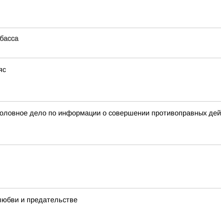
басса
яс
головное дело по информации о совершении противоправных дейс
любви и предательстве