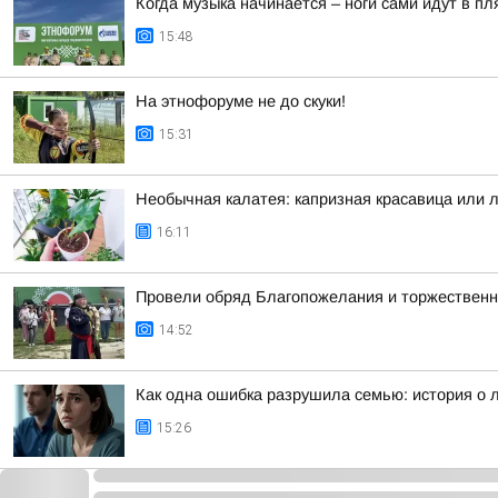
Когда музыка начинается – ноги сами идут в пл
15:48
На этнофоруме не до скуки!
15:31
Необычная калатея: капризная красавица или л
16:11
Провели обряд Благопожелания и торжественн
14:52
Как одна ошибка разрушила семью: история о 
15:26