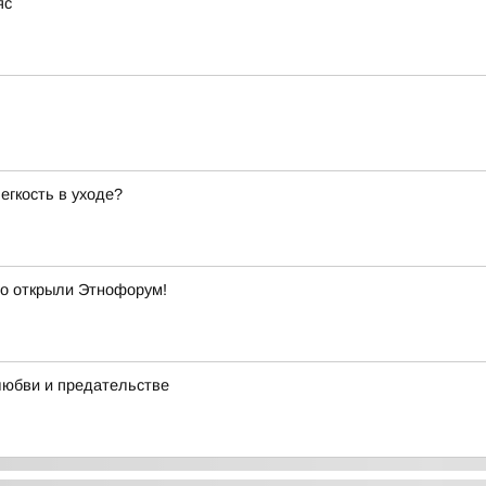
яс
егкость в уходе?
о открыли Этнофорум!
любви и предательстве