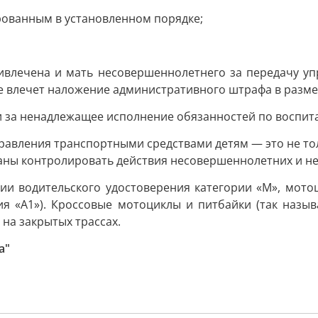
рованным в установленном порядке;
ривлечена и мать несовершеннолетнего за передачу уп
влечет наложение административного штрафа в размер
ти за ненадлежащее исполнение обязанностей по воспи
правления транспортными средствами детям — это не то
аны контролировать действия несовершеннолетних и не
и водительского удостоверения категории «М», мотоци
рия «А1»). Кроссовые мотоциклы и питбайки (так назы
на закрытых трассах.
а"