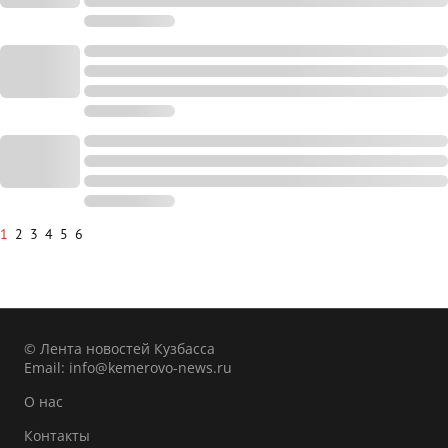
1
2
3
4
5
6
© Лента новостей Кузбасса
Email:
info@kemerovo-news.ru
О нас
Контакты